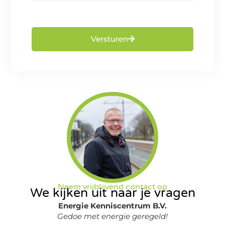
Versturen
Neem vrijblijvend contact op
We kijken uit naar je vragen
Energie Kenniscentrum B.V.
Gedoe met energie geregeld!