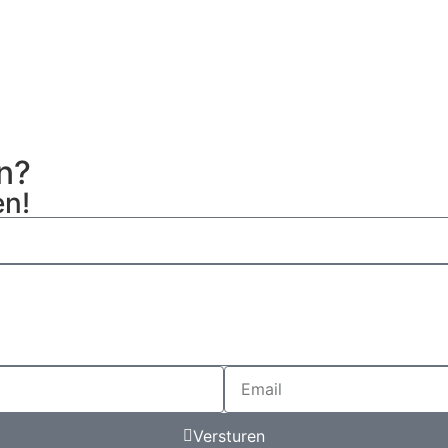
en?
en!
Versturen