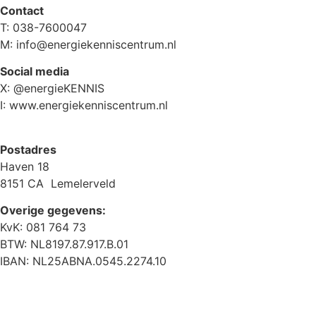
Contact
T: 038-7600047
M: info@energiekenniscentrum.nl
Social media
X: @energieKENNIS
I: www.energiekenniscentrum.nl
Postadres
Haven 18
8151 CA Lemelerveld
Overige gegevens:
KvK: 081 764 73
BTW: NL8197.87.917.B.01
IBAN: NL25ABNA.0545.2274.10