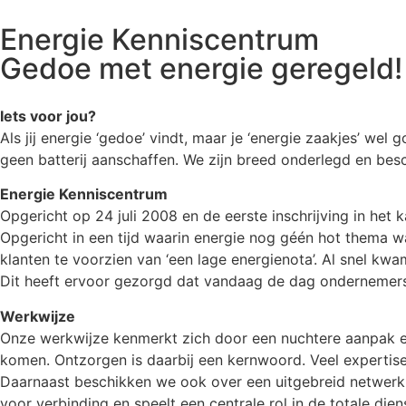
Energie Kenniscentrum
Gedoe met energie geregeld!
Iets voor jou?
Als jij energie ‘gedoe’ vindt, maar je ‘energie zaakjes’ wel
geen batterij aanschaffen. We zijn breed onderlegd en besc
Energie Kenniscentrum
Opgericht op 24 juli 2008 en de eerste inschrijving in het 
Opgericht in een tijd waarin energie nog géén hot thema w
klanten te voorzien van ‘een lage energienota’. Al snel kwa
Dit heeft ervoor gezorgd dat vandaag de dag ondernemers
Werkwijze
Onze werkwijze kenmerkt zich door een nuchtere aanpak en
komen. Ontzorgen is daarbij een kernwoord. Veel expertise
Daarnaast beschikken we ook over een uitgebreid netwerk 
voor verbinding en speelt een centrale rol in de totale diens