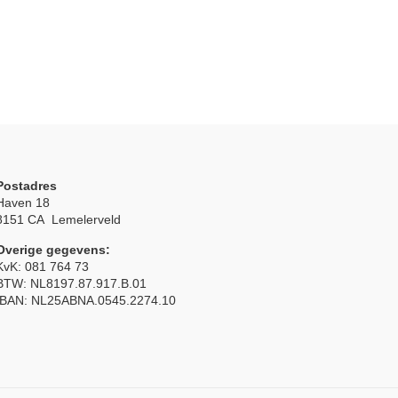
Postadres
Haven 18
8151 CA Lemelerveld
Overige gegevens:
KvK: 081 764 73
BTW: NL8197.87.917.B.01
IBAN: NL25ABNA.0545.2274.10